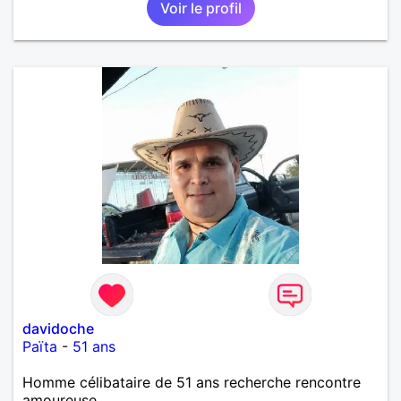
Voir le profil
que je désir temps. Faux profil, profiteuse et autres
joyeuseté passer votre chemin, vous ne
m'intéressez pas du tout!
davidoche
Païta
-
51 ans
Homme célibataire de 51 ans recherche rencontre
amoureuse