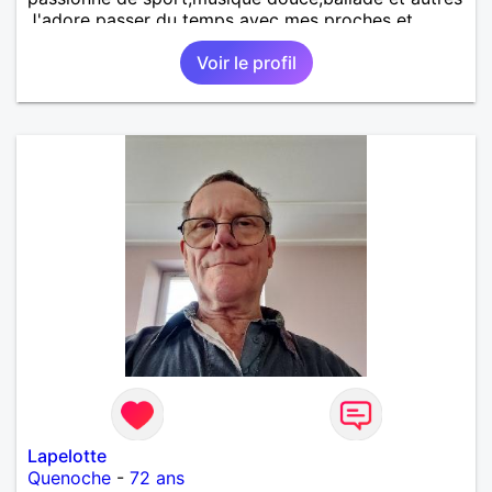
J'adore passer du temps avec mes proches et
partager des moments inoubliables.
Voir le profil
Lapelotte
Quenoche
-
72 ans