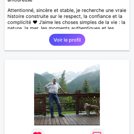
Attentionné, sincère et stable, je recherche une vraie
histoire construite sur le respect, la confiance et la
complicité ❤️ J’aime les choses simples de la vie : la
nature, la mer, les moments authentiques et les
personnes au grand cœur 🌊🌿 Très câlin et
Voir le profil
affectueux, j’adore les petits moments de tendresse
et les calinous réguliers 😊❤️ La solitude finit parfois
par peser, alors si tu es en Nouvelle-Calédonie et
que tu crois encore à un amour vrai, prenons le
temps de discuter… et laissons l’avenir nous guider
🌹