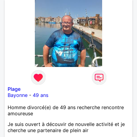
Plage
Bayonne
-
49 ans
Homme divorcé(e) de 49 ans recherche rencontre
amoureuse
Je suis ouvert à découvir de nouvelle activité et je
cherche une partenaire de plein air