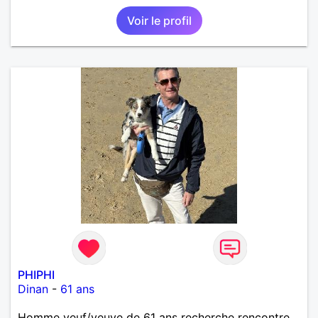
quelqu'un de simple et sincère, une bonne
Voir le profil
complicité et de la bonne humeur me ravirait.. alors
si l'envie de me découvrir vous en dit, je vous dis à
bientôt.
PHIPHI
Dinan
-
61 ans
Homme veuf/veuve de 61 ans recherche rencontre