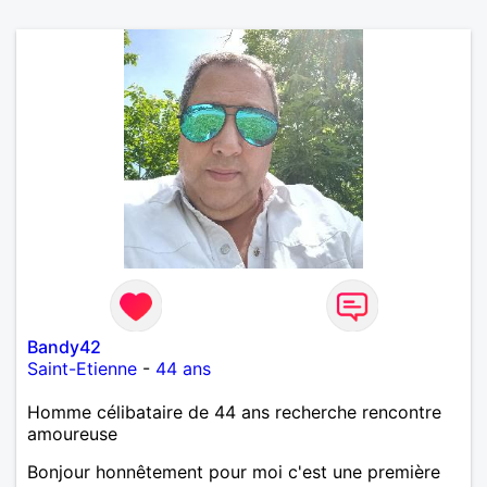
Bandy42
Saint-Etienne
-
44 ans
Homme célibataire de 44 ans recherche rencontre
amoureuse
Bonjour honnêtement pour moi c'est une première