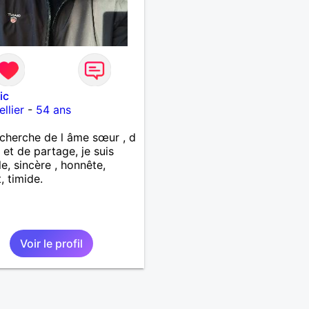
ic
llier
-
54 ans
echerche de l âme sœur , d
, et de partage, je suis
le, sincère , honnête,
, timide.
Voir le profil