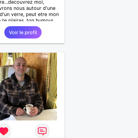
re...decouvrez moi,
rons nous autour d'une
 d'un verre, peut etre mon
e te plairas, ton humour
a pouffer.. en tout cas on
Voir le profil
 a gagner.