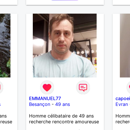
EMMANUEL77
capoei
s
Besançon
-
49 ans
Evran
ans
Homme célibataire de 49 ans
Homme
ureuse
recherche rencontre amoureuse
recher