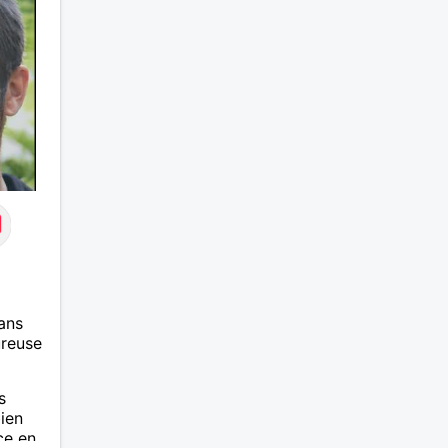
des moments de détente , de
loisirs et d'intimités dans le
respect mutuel sur ma région du
57/54.
ans
ureuse
s
bien
ce en