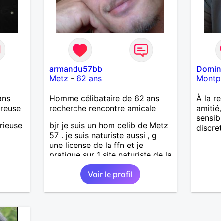
armandu57bb
Domin
Metz
-
62 ans
Montpe
ans
Homme célibataire de 62 ans
À la r
ureuse
recherche rencontre amicale
amitié
sensib
rieuse
bjr je suis un hom celib de Metz
discret
57 . je suis naturiste aussi , g
une license de la ffn et je
pratique sur 1 site naturiste de la
région . j'ai 62ans je vis seul ,
Voir le profil
jeune retraité depuis le 01/07/25
avec mon chat Kitou que j'ai
adopté en 04/2023 , je
recherche une femme pour
amitié et compagnie , partager