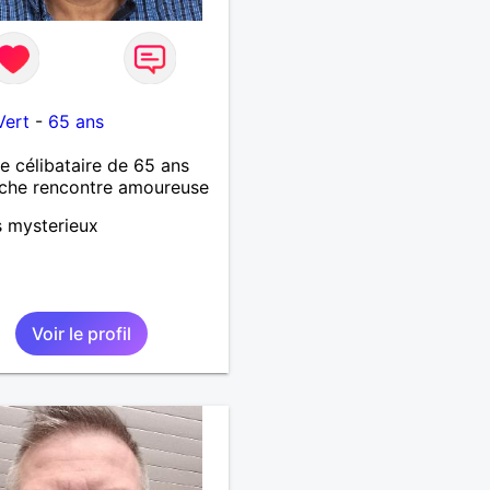
Vert
-
65 ans
célibataire de 65 ans
che rencontre amoureuse
s mysterieux
Voir le profil