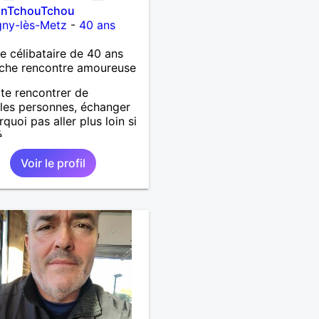
onTchouTchou
gny-lès-Metz
-
40 ans
célibataire de 40 ans
che rencontre amoureuse
te rencontrer de
les personnes, échanger
quoi pas aller plus loin si
...
Voir le profil