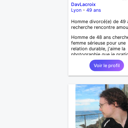
DavLacroix
Lyon
-
49 ans
Homme divorcé(e) de 49 
recherche rencontre amo
Homme de 48 ans cherch
femme sérieuse pour une
relation durable, j'aime la
photographie que je prati
mais l'art en général, j'ai
Voir le profil
bricoler, marcher, resto, ci
mais aussi passer des mo
calme devant un bon film
série avec un plateau repa
reste est à découvrir.