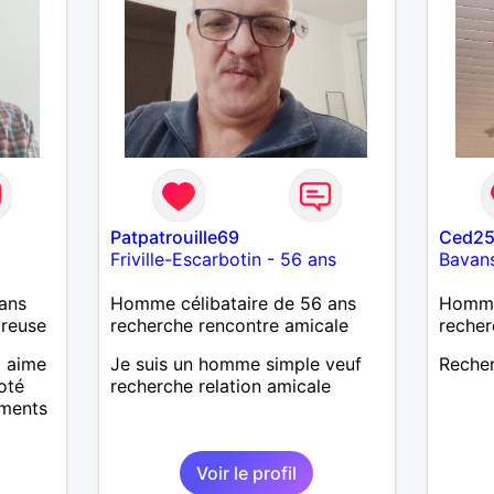
Patpatrouille69
Ced2
Friville-Escarbotin
-
56 ans
Bavan
ans
Homme célibataire de 56 ans
Homme 
ureuse
recherche rencontre amicale
recher
i aime
Je suis un homme simple veuf
Recher
coté
recherche relation amicale
oments
Voir le profil