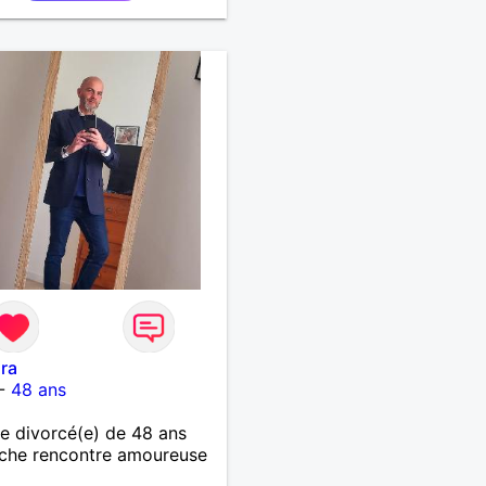
ra
-
48 ans
 divorcé(e) de 48 ans
che rencontre amoureuse