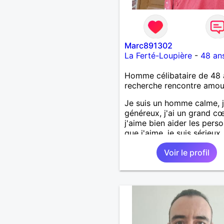
Marc891302
La Ferté-Loupière
-
48 an
Homme célibataire de 48 
recherche rencontre amo
Je suis un homme calme, j
généreux, j'ai un grand cœ
j'aime bien aider les pers
que j'aime, je suis sérieux,
sincère, je suis honnête, j
Voir le profil
pas qu'on joue avec moi e
j'aime pas les mensonges.
cherche une relation amo
et sérieuse.