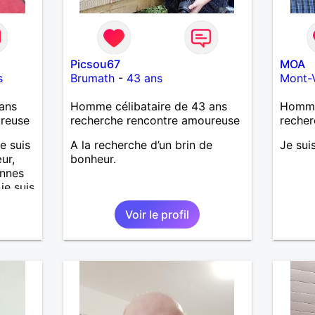
Picsou67
MOA
s
Brumath
-
43 ans
Mont-
ans
Homme célibataire de 43 ans
Homme 
ureuse
recherche rencontre amoureuse
recher
e suis
A la recherche d’un brin de
Je sui
ur,
bonheur.
onnes
 je suis
'aime
Voir le profil
t
 Je
ureuse