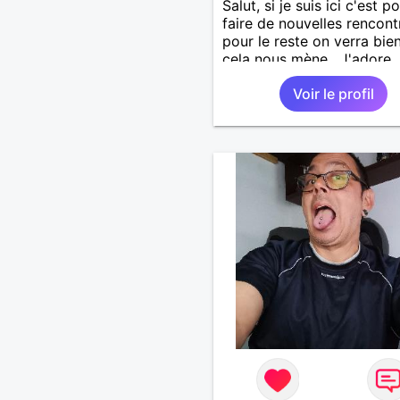
Salut, si je suis ici c'est p
faire de nouvelles rencont
pour le reste on verra bie
cela nous mène . J'adore
découvrir de nouvelles ch
Voir le profil
alors si vous voulez m'init
l'une de vos activités je su
partant.