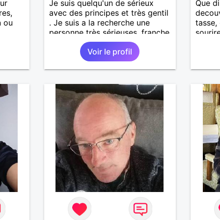
our
Je suis quelqu'un de sérieux
Que di
res,
avec des principes et très gentil
decouv
n ou
. Je suis a la recherche une
tasse,
personne très sérieuses ,franche
sourir
oses ,
et honnête les critères les plus
me fer
Voir le profil
ier à
importants, voir accepter une
a tout
is
maman divorcer avec son
enfant il n y a aucun problème.
S' abstenir au personne non
sérieuse merci. Recherche dans
un premier temps dialogue et
apprendre à connaître la
personne puis dans un deuxième
temps relation plus sérieuse a
voir une vie a deux. (2017 )Ma
situation professionnelle et
agent de sécurité privée et
agents SIAP1. ET télésurveillance
et vidéo protection dans les
casino supermarché. en CDI Mes
passions. Sont la robotique ,vtt
,Echeque ,astronomie . Service
militaire belfort 35 régiment d