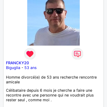
FRANCKY20
Biguglia
-
53 ans
Homme divorcé(e) de 53 ans recherche rencontre
amicale
Célibataire depuis 6 mois je cherche a faire une
recontre avec une personne qui ne voudrait plus
rester seul , comme moi .