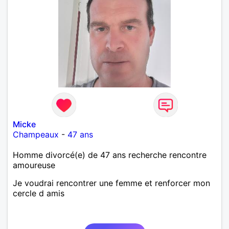
Micke
Champeaux
-
47 ans
Homme divorcé(e) de 47 ans recherche rencontre
amoureuse
Je voudrai rencontrer une femme et renforcer mon
cercle d amis