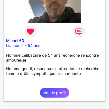
Michel 60
Liancourt
-
54 ans
Homme célibataire de 54 ans recherche rencontre
amoureuse
Homme gentil, respectueux, attentionné recherche
femme drôle, sympathique et charmante
Voir le profil