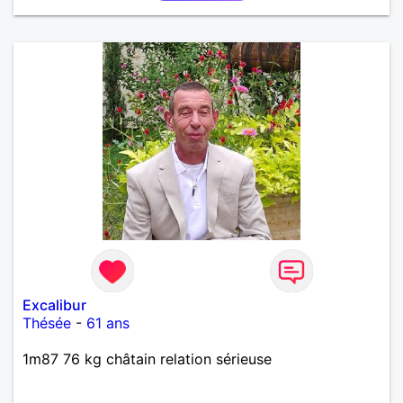
Excalibur
Thésée
-
61 ans
1m87 76 kg châtain relation sérieuse