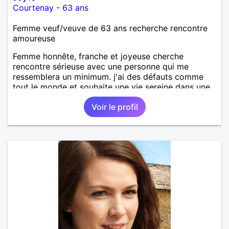
Courtenay
-
63 ans
Femme veuf/veuve de 63 ans recherche rencontre
amoureuse
Femme honnête, franche et joyeuse cherche
rencontre sérieuse avec une personne qui me
ressemblera un minimum. j'ai des défauts comme
tout le monde et souhaite une vie sereine dans une
relation sur du long terme.
Voir le profil