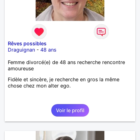
Rêves possibles
Draguignan
-
48 ans
Femme divorcé(e) de 48 ans recherche rencontre
amoureuse
Fidèle et sincère, je recherche en gros la même
chose chez mon alter ego.
Voir le profil