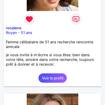
rocalene
Royan
-
51 ans
Femme célibataire de 51 ans recherche rencontre
amicale
je vous invite à m'écrire si vous êtes: bien dans
votre tête, sincère dans votre recherche, toujours
prêt à donner et à recevoir.
Voir le profil