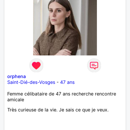
orphena
Saint-Dié-des-Vosges
-
47 ans
Femme célibataire de 47 ans recherche rencontre
amicale
Très curieuse de la vie. Je sais ce que je veux.