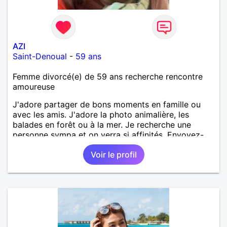
AZI
Saint-Denoual
-
59 ans
Femme divorcé(e) de 59 ans recherche rencontre
amoureuse
J'adore partager de bons moments en famille ou
avec les amis. J'adore la photo animalière, les
balades en forêt ou à la mer. Je recherche une
personne sympa et on verra si affinités. Envoyez-
moi message. A bientôt.
Voir le profil