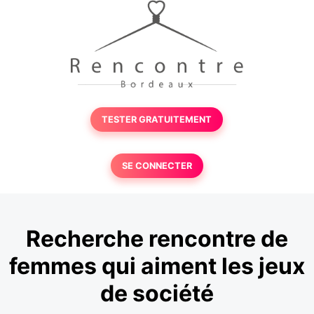
TESTER GRATUITEMENT
SE CONNECTER
Recherche rencontre de
femmes qui aiment les jeux
de société