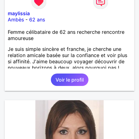
maylissia
Ambès
-
62 ans
Femme célibataire de 62 ans recherche rencontre
amoureuse
Je suis simple sincère et franche, je cherche une
relation amicale basée sur la confiance et voir plus
si affinité. J'aime beaucoup voyager découvrir de
nouveaux horizons à deux, alors pourquoi pas !
Voir le profil