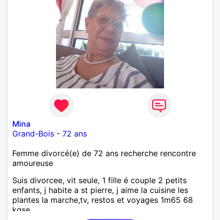
Mina
Grand-Bois
-
72 ans
Femme divorcé(e) de 72 ans recherche rencontre
amoureuse
Suis divorcee, vit seule, 1 fille é couple 2 petits
enfants, j habite a st pierre, j aime la cuisine les
plantes la marche,tv, restos et voyages 1m65 68
kgse