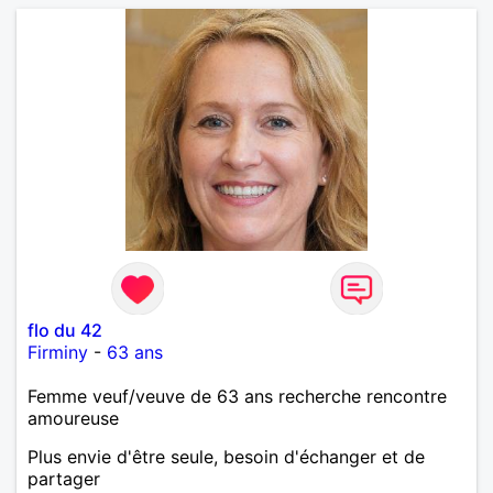
flo du 42
Firminy
-
63 ans
Femme veuf/veuve de 63 ans recherche rencontre
amoureuse
Plus envie d'être seule, besoin d'échanger et de
partager