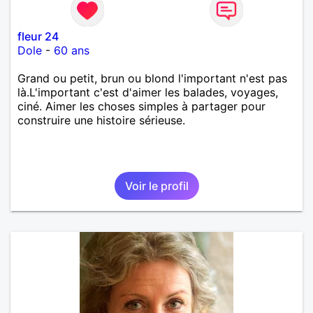
fleur 24
Dole
-
60 ans
Grand ou petit, brun ou blond l'important n'est pas
là.L'important c'est d'aimer les balades, voyages,
ciné. Aimer les choses simples à partager pour
construire une histoire sérieuse.
Voir le profil