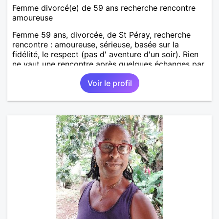
Femme divorcé(e) de 59 ans recherche rencontre
amoureuse
Femme 59 ans, divorcée, de St Péray, recherche
rencontre : amoureuse, sérieuse, basée sur la
fidélité, le respect (pas d' aventure d'un soir). Rien
ne vaut une rencontre après quelques échanges par
messages pour savoir si il y a un feeling entre les
Voir le profil
deux et le désir de se revoir. Au plaisir de se
découvrir...