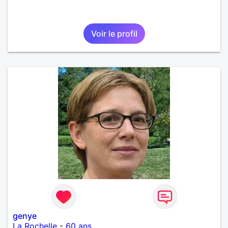
Voir le profil
genye
La Rochelle
-
60 ans