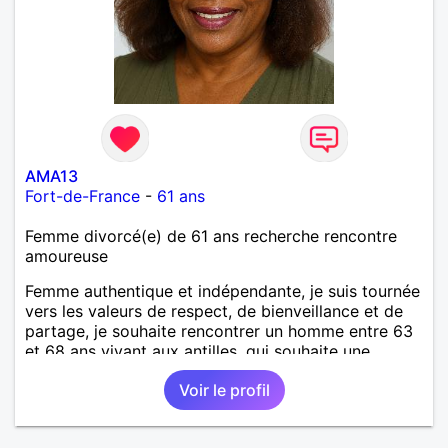
AMA13
Fort-de-France
-
61 ans
Femme divorcé(e) de 61 ans recherche rencontre
amoureuse
Femme authentique et indépendante, je suis tournée
vers les valeurs de respect, de bienveillance et de
partage, je souhaite rencontrer un homme entre 63
et 68 ans vivant aux antilles, qui souhaite une
relation stable et harmonieuse. Je suis une
Voir le profil
passionnée de développement personnel et de
mieux-être; toujours en quête de la meilleure
version de moi-même. Je crois au lien authentique,