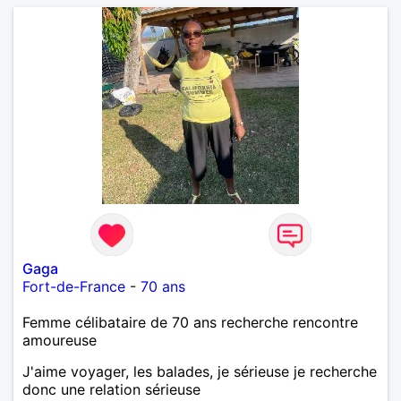
à la complicité , à la douceur de vivre et à la
construction à deux. Si vous recherchez une relation
sincère, mature et apaisante, je serai heureuse de
vous lire
Gaga
Fort-de-France
-
70 ans
Femme célibataire de 70 ans recherche rencontre
amoureuse
J'aime voyager, les balades, je sérieuse je recherche
donc une relation sérieuse