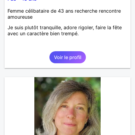
Femme célibataire de 43 ans recherche rencontre
amoureuse
Je suis plutôt tranquille, adore rigoler, faire la fête
avec un caractère bien trempé.
Voir le profil