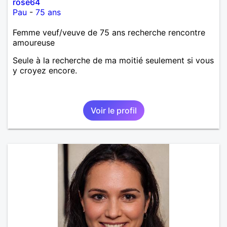
rose64
Pau
-
75 ans
Femme veuf/veuve de 75 ans recherche rencontre
amoureuse
Seule à la recherche de ma moitié seulement si vous
y croyez encore.
Voir le profil