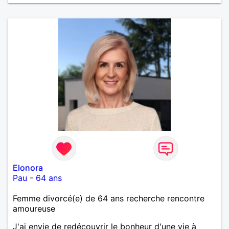
Elonora
Pau
-
64 ans
Femme divorcé(e) de 64 ans recherche rencontre
amoureuse
J'ai envie de redécouvrir le bonheur d'une vie à