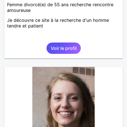
Femme divorcé(e) de 55 ans recherche rencontre
amoureuse
Je découvre ce site à la recherche d'un homme
tendre et patient
Voir le profil