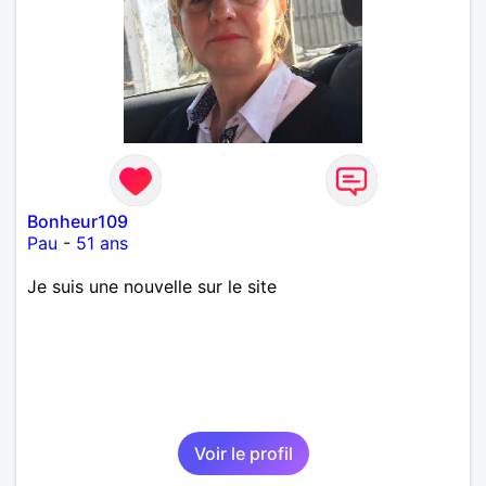
Bonheur109
Pau
-
51 ans
Je suis une nouvelle sur le site
Voir le profil