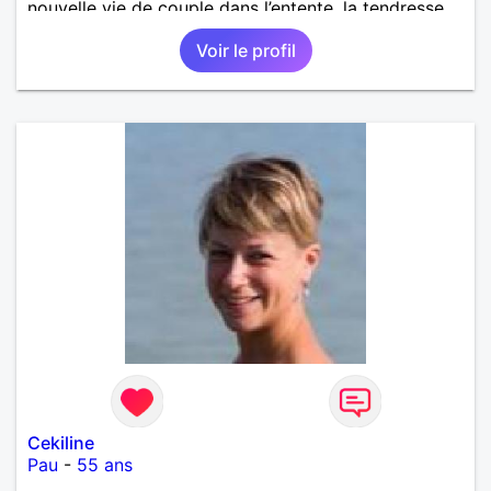
nouvelle vie de couple dans l’entente, la tendresse,
l’amour, l’harmonie la complicité. Le respect et enfin
Voir le profil
la fidélité.
Cekiline
Pau
-
55 ans