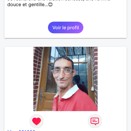
douce et gentille...😊
Voir le profil