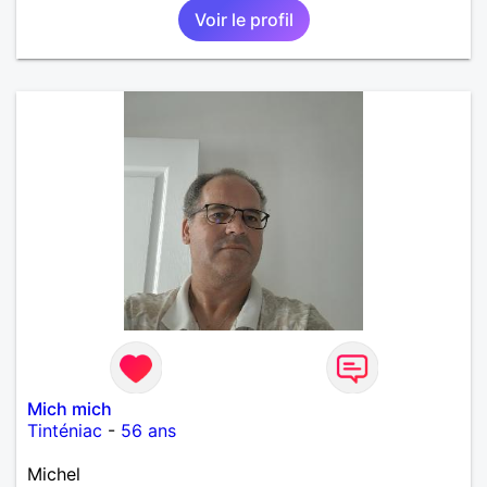
Voir le profil
Mich mich
Tinténiac
-
56 ans
Michel