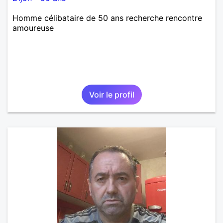
Homme célibataire de 50 ans recherche rencontre
amoureuse
Voir le profil