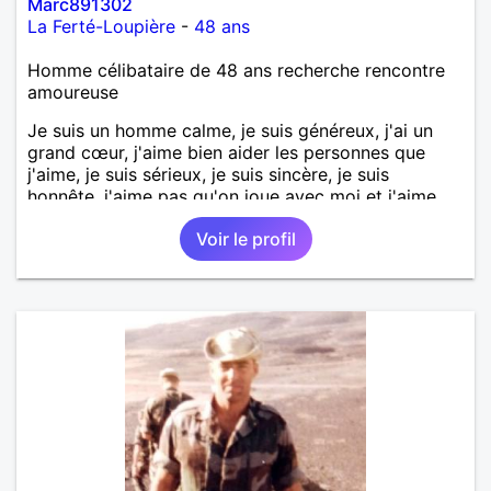
Marc891302
La Ferté-Loupière
-
48 ans
Homme célibataire de 48 ans recherche rencontre
amoureuse
Je suis un homme calme, je suis généreux, j'ai un
grand cœur, j'aime bien aider les personnes que
j'aime, je suis sérieux, je suis sincère, je suis
honnête, j'aime pas qu'on joue avec moi et j'aime
pas les mensonges. Je cherche une relation
Voir le profil
amoureuse et sérieuse.