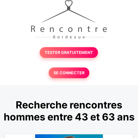
TESTER GRATUITEMENT
SE CONNECTER
Recherche rencontres
hommes entre 43 et 63 ans