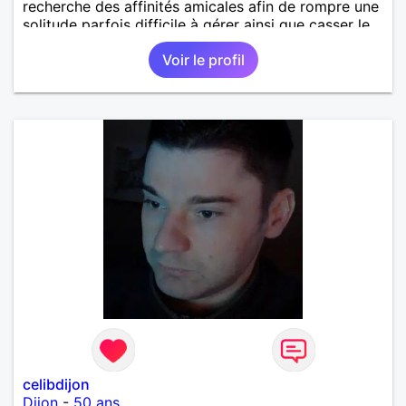
recherche des affinités amicales afin de rompre une
solitude parfois difficile à gérer ainsi que casser le
vague à l’âme. L’amitié reste extrêmement
Voir le profil
importante à mes yeux mais peut se décliner en des
sentiments plus puissants. « Le temps fera son
œuvre » disait Arthur Schopenhauer, philosophe
allemand que j’adore. J’aime discuter sans pour
autant être trop locace. Je suis bourré de qualités
avec très peu de défauts. Je suis altruiste,
bienveillant, empathique, attentionné, honnête,
respectueux, doux de caractère et compréhensif : je
laisse « glisser » beaucoup de choses. Mais ne vous
m’éprenez pas Mesdames, si une personne que
j’aime me trahit une fois, il n’y aura pas de seconde
chance et je l’effacerai à « vitam eternam ».
Néanmoins, je suis un tout petit peu maniaque ainsi
qu’impatient. J’essaye de faire des efforts. Rien de
bien dramatique ! Du moins je le pense……Je suis un
homme facile à vivre. À vous si vous le souhaitez,
d’apprendre à me connaître davantage. J’en serai
ravi….A très bientôt je l’espère.
celibdijon
Dijon
-
50 ans