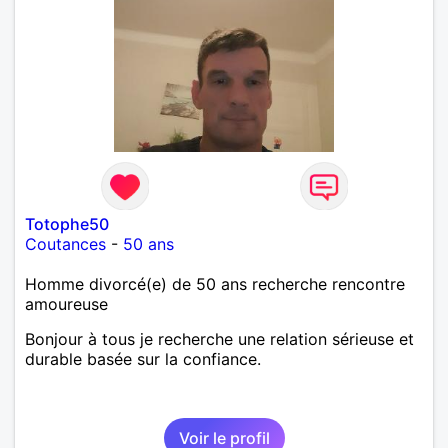
Totophe50
Coutances
-
50 ans
Homme divorcé(e) de 50 ans recherche rencontre
amoureuse
Bonjour à tous je recherche une relation sérieuse et
durable basée sur la confiance.
Voir le profil