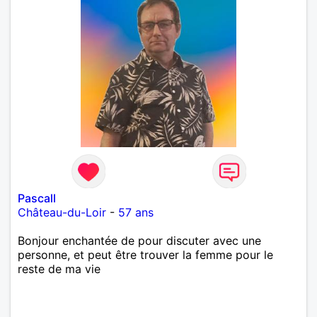
Pascall
Château-du-Loir
-
57 ans
Bonjour enchantée de pour discuter avec une
personne, et peut être trouver la femme pour le
reste de ma vie