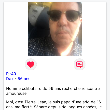
Pjr40
Dax
-
56 ans
Homme célibataire de 56 ans recherche rencontre
amoureuse
Moi, c’est Pierre-Jean, je suis papa d’une ado de 16
ans, ma fierté. Séparé depuis de longues années, je