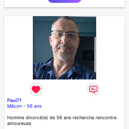
Paul71
Mâcon
-
56 ans
Homme divorcé(e) de 56 ans recherche rencontre
amoureuse