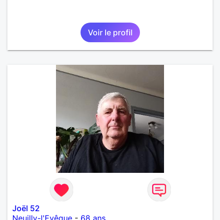
Voir le profil
Joël 52
Neuilly-l'Evêque
-
68 ans