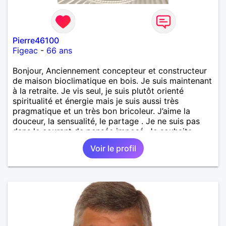
Pierre46100
Figeac
-
66 ans
Bonjour, Anciennement concepteur et constructeur
de maison bioclimatique en bois. Je suis maintenant
à la retraite. Je vis seul, je suis plutôt orienté
spiritualité et énergie mais je suis aussi très
pragmatique et un très bon bricoleur. J’aime la
douceur, la sensualité, le partage . Je ne suis pas
dans le courant de pensée imposé. Je souhaite
rencontrer une personne pour partager,
Voir le profil
expérimenté, découvrir ensemble et se soutenir
mutuellement pour devenir le meilleur de soi-même
et rayonner l'amour. Je vis actuellement dans le Lot
mais je compte m'installer à nouveau à l'ile de la
Réunion avant la fin 2026. Pierre