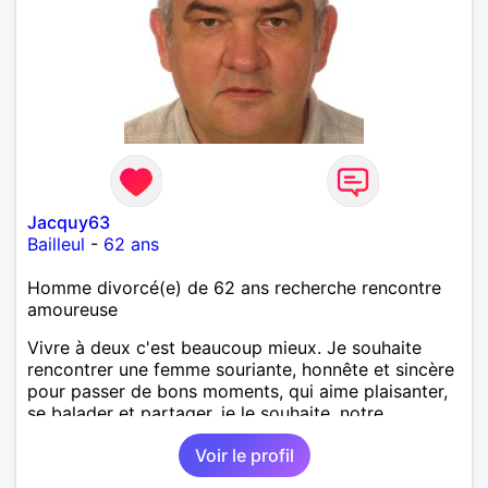
Jacquy63
Bailleul
-
62 ans
Homme divorcé(e) de 62 ans recherche rencontre
amoureuse
Vivre à deux c'est beaucoup mieux. Je souhaite
rencontrer une femme souriante, honnête et sincère
pour passer de bons moments, qui aime plaisanter,
se balader et partager, je le souhaite, notre
complicité. J'aime beaucoup les chantiers de
Voir le profil
randonnée pour se défouler, se relaxer, se détendre
et finalement prendre du bon temps. C'est difficile