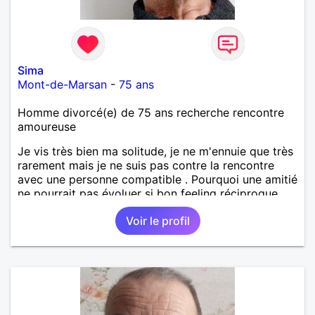
Sima
Mont-de-Marsan
-
75 ans
Homme divorcé(e) de 75 ans recherche rencontre
amoureuse
Je vis très bien ma solitude, je ne m'ennuie que très
rarement mais je ne suis pas contre la rencontre
avec une personne compatible . Pourquoi une amitié
ne pourrait pas évoluer si bon feeling réciproque...
Je recherche de la proximité car je ne souhaite pas
Voir le profil
vivre sous le même toit.