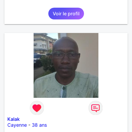
Voir le profil
Kalak
Cayenne
-
38 ans