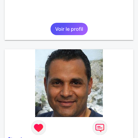
Voir le profil