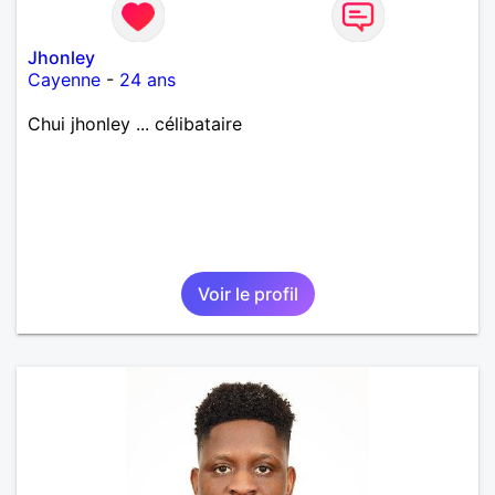
Jhonley
Cayenne
-
24 ans
Chui jhonley ... célibataire
Voir le profil