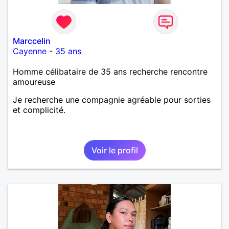
Marccelin
Cayenne
-
35 ans
Homme célibataire de 35 ans recherche rencontre
amoureuse
Je recherche une compagnie agréable pour sorties
et complicité.
Voir le profil