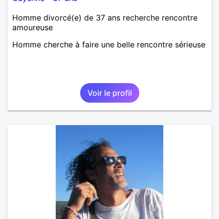
Homme divorcé(e) de 37 ans recherche rencontre
amoureuse
Homme cherche à faire une belle rencontre sérieuse
Voir le profil