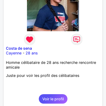
Costa de sena
Cayenne
-
28 ans
Homme célibataire de 28 ans recherche rencontre
amicale
Juste pour voir les profil des célibataires
Voir le profil