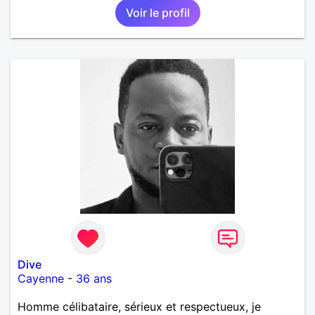
Voir le profil
Dive
Cayenne
-
36 ans
Homme célibataire, sérieux et respectueux, je