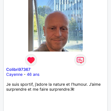
Colibri97367
Cayenne
-
46 ans
Je suis sportif, j’adore la nature et l’humour. J’aime
surprendre et me faire surprendre.🌺