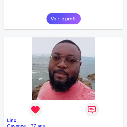
Voir le profil
Lino
Cayenne
-
37 ans