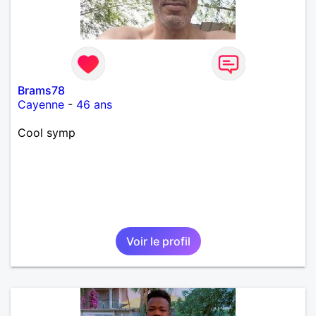
Brams78
Cayenne
-
46 ans
Cool symp
Voir le profil