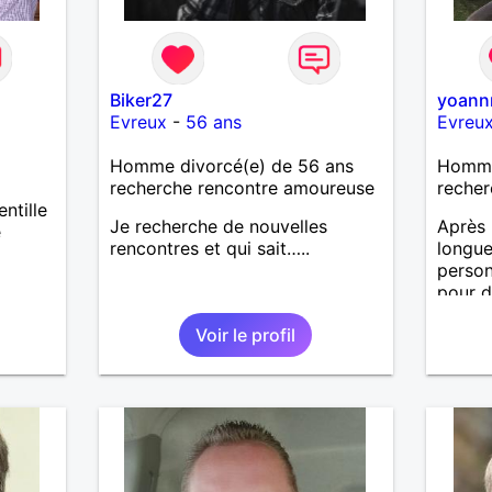
Biker27
yoann
Evreux
-
56 ans
Evreu
Homme divorcé(e) de 56 ans
Homme 
recherche rencontre amoureuse
recher
ntille
Je recherche de nouvelles
Après 
e
rencontres et qui sait…..
longue
person
pour d
Voir le profil