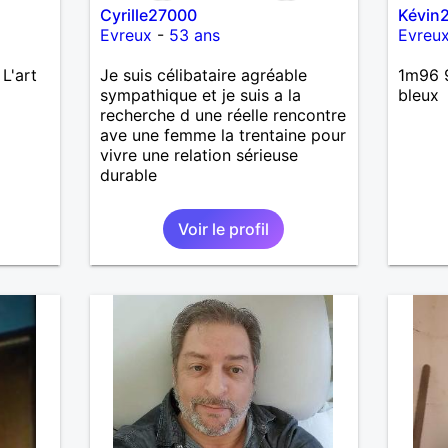
Cyrille27000
Kévin
Evreux
-
53 ans
Evreu
 L'art
Je suis célibataire agréable
1m96 9
sympathique et je suis a la
bleux
recherche d une réelle rencontre
ave une femme la trentaine pour
vivre une relation sérieuse
durable
Voir le profil