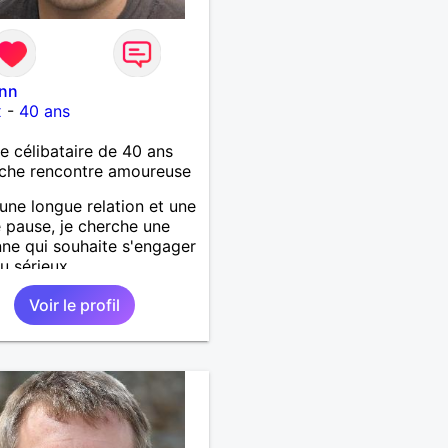
nn
x
-
40 ans
célibataire de 40 ans
che rencontre amoureuse
une longue relation et une
 pause, je cherche une
ne qui souhaite s'engager
u sérieux.
Voir le profil