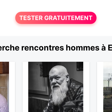
TESTER GRATUITEMENT
rche rencontres hommes à 