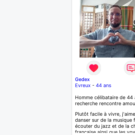
protecteur,j'aime les gens
j'évite les c ??
Gedex
Evreux
-
44 ans
Homme célibataire de 44 
recherche rencontre amo
Plutôt facile à vivre, j'aim
danser sur de la musique f
écouter du jazz et de la 
française ainsi que les vo