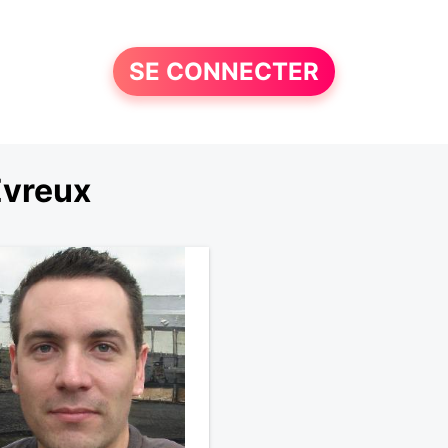
SE CONNECTER
Evreux