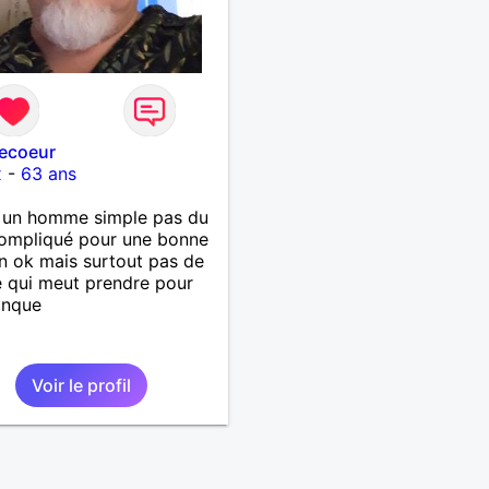
decoeur
x
-
63 ans
s un homme simple pas du
ompliqué pour une bonne
on ok mais surtout pas de
 qui meut prendre pour
anque
Voir le profil