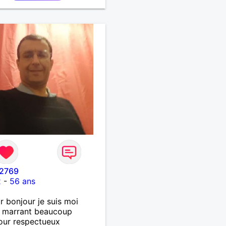
2769
x
-
56 ans
r bonjour je suis moi
e marrant beaucoup
our respectueux