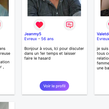
Jeanmy5
Valet
Evreux
-
56 ans
Evreu
ans
Bonjour à vous, Ici pour discuter
je sui
ureuse
dans un 1er temps et laisser
tous c
faire le hasard
relati
lation
femme
r ,
une b
Voir le profil
imer
nature
n
un