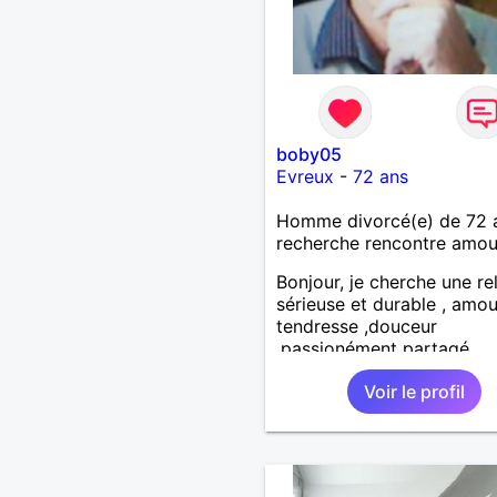
boby05
Evreux
-
72 ans
Homme divorcé(e) de 72 
recherche rencontre amo
Bonjour, je cherche une re
sérieuse et durable , amou
tendresse ,douceur
,passionément partagé.
Partageons nos points
Voir le profil
communs et essayons d'a
celui de l'autre. J'aime la 
plus que tout sauf ma bie
aimée si je la trouve. J'ai 
grand coeur , Je suis