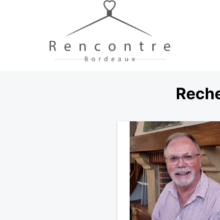
Reche