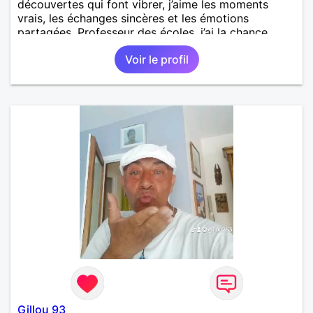
découvertes qui font vibrer, j’aime les moments
vrais, les échanges sincères et les émotions
partagées. Professeur des écoles, j’ai la chance
d’exercer un métier qui me ressemble : transmettre,
Voir le profil
éveiller, encourager. Il y a quelque chose de
précieux dans la sincérité des enfants qu’on perd
parfois en grandissant. J’écris aussi un roman — un
univers que je construis depuis quelques années
avec beaucoup d’envie, entre imagination et quête
de sens. Entre un bon film, un concert, un resto
improvisé ou une soirée plus tranquille à refaire le
monde, je suis partant. Je recherche une femme
authentique, curieuse, avec qui partager autant les
discussions que les moments simples. Si tu aimes
t’émerveiller et créer une belle complicité, faisons
connaissance.
Gillou 93