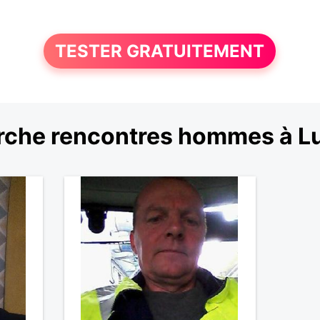
TESTER GRATUITEMENT
rche rencontres hommes à L