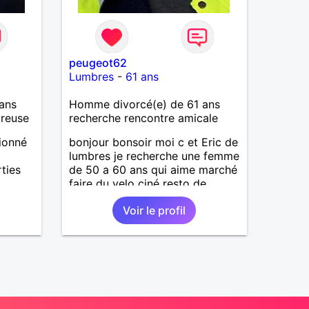
peugeot62
Lumbres
-
61 ans
ans
Homme divorcé(e) de 61 ans
ureuse
recherche rencontre amicale
ionné
bonjour bonsoir moi c et Eric de
lumbres je recherche une femme
ties
de 50 a 60 ans qui aime marché
faire du velo ciné resto de
temps en temps les vacances
Voir le profil
etc qui ne fume pas et qui ne
consomme pas plutot une
femme calme gentil qui c et rire
caline aprecier