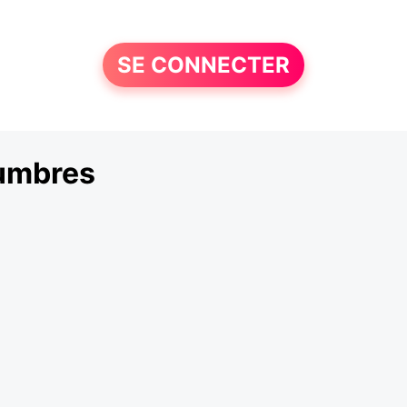
SE CONNECTER
umbres