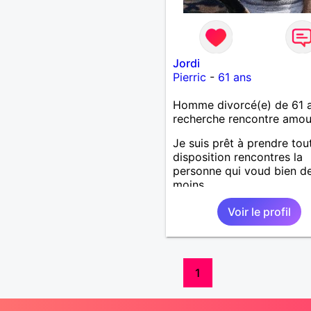
Jordi
Pierric
-
61 ans
Homme divorcé(e) de 61 
recherche rencontre amo
Je suis prêt à prendre tou
disposition rencontres la
personne qui voud bien d
moins
Voir le profil
1