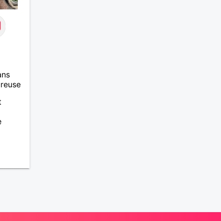
ans
ureuse
t
e