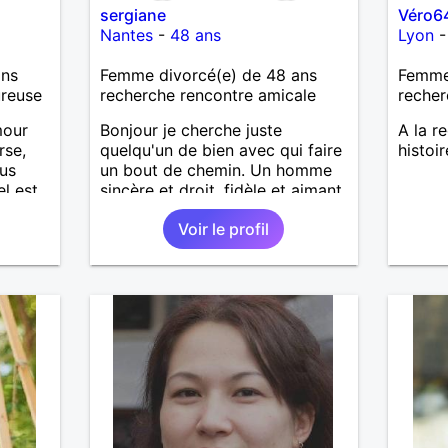
sergiane
Véro6
Nantes
-
48 ans
Lyon
ans
Femme divorcé(e) de 48 ans
Femme
ureuse
recherche rencontre amicale
recher
mour
Bonjour je cherche juste
A la r
rse,
quelqu'un de bien avec qui faire
histoir
lus
un bout de chemin. Un homme
el est
sincère et droit, fidèle et aimant
tous les petits plaisirs de la vie.
Voir le profil