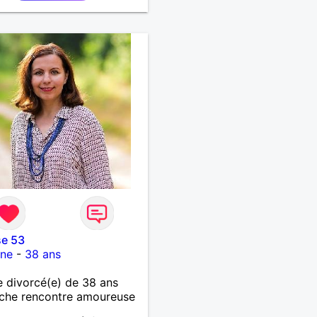
se 53
ne
-
38 ans
 divorcé(e) de 38 ans
che rencontre amoureuse