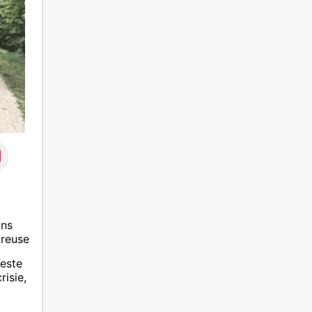
ans
ureuse
teste
risie,