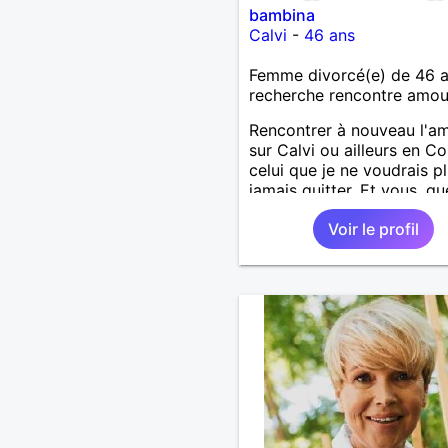
bambina
Calvi
-
46 ans
Femme divorcé(e) de 46 
recherche rencontre amo
Rencontrer à nouveau l'a
sur Calvi ou ailleurs en Co
celui que je ne voudrais p
jamais quitter. Et vous, qu
votre rêve ?
Voir le profil