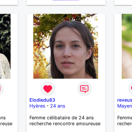
échanges par messages pour
savoir si il y a un feeling entre
les deux et le désir de se revoir.
Au plaisir de se découvrir...
Elodiedu83
reveu
Hyères
-
24 ans
Mayen
ans
Femme célibataire de 24 ans
Femme
ureuse
recherche rencontre amoureuse
recher