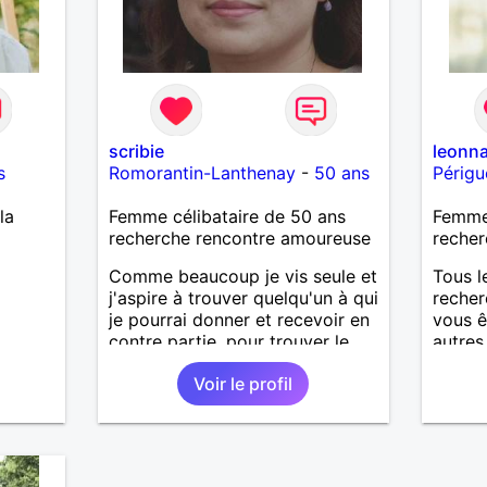
scribie
leonn
s
Romorantin-Lanthenay
-
50 ans
Périg
la
Femme célibataire de 50 ans
Femme 
recherche rencontre amoureuse
recher
Comme beaucoup je vis seule et
Tous l
j'aspire à trouver quelqu'un à qui
recher
je pourrai donner et recevoir en
vous ê
contre partie, pour trouver le
autres
bonheur tout seimplement.
Merci.
Voir le profil