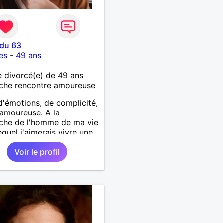
 du 63
es
-
49 ans
 divorcé(e) de 49 ans
che rencontre amoureuse
d'émotions, de complicité,
 amoureuse. A la
che de l'homme de ma vie
equel j'aimerais vivre une
histoire et partager le
Voir le profil
en. Il devra être sincère,
sable, ambitieux,
renant, fort de caractère
c le sens de l'humour. Il
 me chouchouter et me
 en valeur, me donner son
et attention. Merci de
 lu et à bientôt...