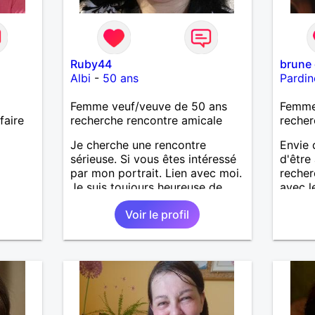
Ruby44
brune
Albi
-
50 ans
Pardin
Femme veuf/veuve de 50 ans
Femme
faire
recherche rencontre amicale
recher
Je cherche une rencontre
Envie 
sérieuse. Si vous êtes intéressé
d'être
par mon portrait. Lien avec moi.
recher
Je suis toujours heureuse de
avec l
vous accueillir.
vraie 
Voir le profil
quotidi
respon
entrep
et ave
saura
mettre
amour 
m'avoir