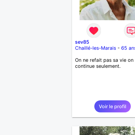
sev85
Chaillé-les-Marais
-
65 an
On ne refait pas sa vie on 
continue seulement.
Voir le profil