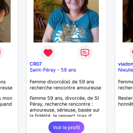
CR07
viado
Saint-Péray
-
59 ans
Nieull
ans
Femme divorcé(e) de 59 ans
Femme
ureuse
recherche rencontre amoureuse
recher
s mon
Femme 59 ans, divorcée, de St
Rester
 quand
Péray, recherche rencontre :
honnêt
amoureuse, sérieuse, basée sur
la fidélité, le respect (pas d'
aventure d'un soir). Rien ne vaut
Voir le profil
une rencontre après quelques