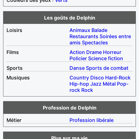
Les goûts de Delphin
Loisirs
Animaux
Balade
Restaurants
Soirées entre
amis
Spectacles
Films
Action
Drame
Horreur
Policier
Science fiction
Sports
Danse
Sports de combat
Musiques
Country
Disco
Hard-Rock
Hip-hop
Jazz
Métal
Pop-
rock
Rock
Profession de Delphin
Métier
Profession libérale
Plus sur ma vie