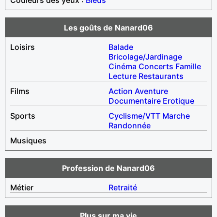
Les goûts de Nanard06
Loisirs
Balade
Bricolage/Jardinage
Cinéma
Concerts
Famille
Lecture
Restaurants
Films
Action
Aventure
Documentaire
Erotique
Sports
Cyclisme/VTT
Marche
Randonnée
Musiques
Profession de Nanard06
Métier
Retraité
Plus sur ma vie