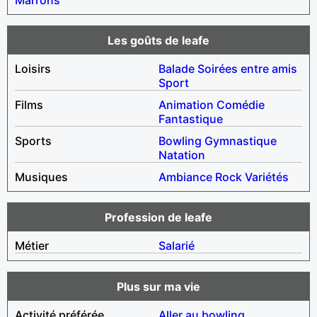
Les goûts de leafe
Loisirs
Balade
Soirées entre amis
Sport
Films
Animation
Comédie
Fantastique
Sports
Bowling
Gymnastique
Natation
Musiques
Ambiance
Rock
Variétés
Profession de leafe
Métier
Salarié
Plus sur ma vie
Activité préférée
Aller au bowling