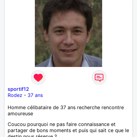
avec beaucoup d’envie, entre imagination et quête
de sens. Entre un bon film, un concert, un resto
improvisé ou une soirée plus tranquille à refaire le
monde, je suis partant. Je recherche une femme
authentique, curieuse, avec qui partager autant les
discussions que les moments simples. Si tu aimes
t’émerveiller et créer une belle complicité, faisons
connaissance.
sportif12
Rodez
-
37 ans
Homme célibataire de 37 ans recherche rencontre
amoureuse
Coucou pourquoi ne pas faire connaissance et
partager de bons moments et puis qui sait ce que le
destin nous réserve ?