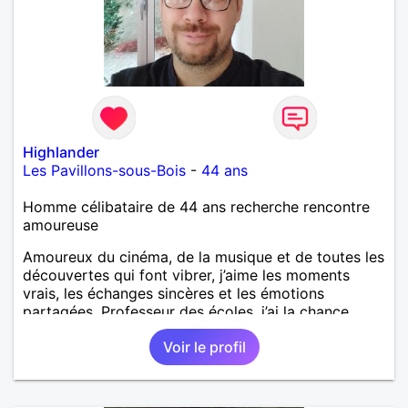
Highlander
Les Pavillons-sous-Bois
-
44 ans
Homme célibataire de 44 ans recherche rencontre
amoureuse
Amoureux du cinéma, de la musique et de toutes les
découvertes qui font vibrer, j’aime les moments
vrais, les échanges sincères et les émotions
partagées. Professeur des écoles, j’ai la chance
d’exercer un métier qui me ressemble : transmettre,
Voir le profil
éveiller, encourager. Il y a quelque chose de
précieux dans la sincérité des enfants qu’on perd
parfois en grandissant. J’écris aussi un roman — un
univers que je construis depuis quelques années