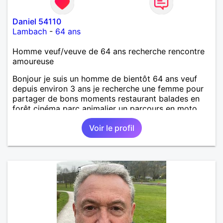
Daniel 54110
Lambach
-
64 ans
Homme veuf/veuve de 64 ans recherche rencontre
amoureuse
Bonjour je suis un homme de bientôt 64 ans veuf
depuis environ 3 ans je recherche une femme pour
partager de bons moments restaurant balades en
forêt cinéma parc animalier un parcours en moto
etc à deux c'est comme même mieux. J'espère
Voir le profil
trouver la femme avec qui partager mes dernières
années