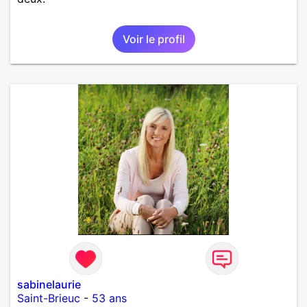
Voir le profil
sabinelaurie
Saint-Brieuc
-
53 ans