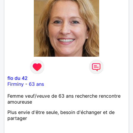
flo du 42
Firminy
-
63 ans
Femme veuf/veuve de 63 ans recherche rencontre
amoureuse
Plus envie d'être seule, besoin d'échanger et de
partager