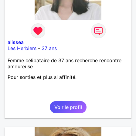
alissea
Les Herbiers
-
37 ans
Femme célibataire de 37 ans recherche rencontre
amoureuse
Pour sorties et plus si affinité.
Voir le profil