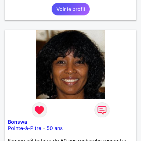
Voir le profil
Bonswa
Pointe-à-Pitre
-
50 ans
Femme célibataire de 50 ans recherche rencontre