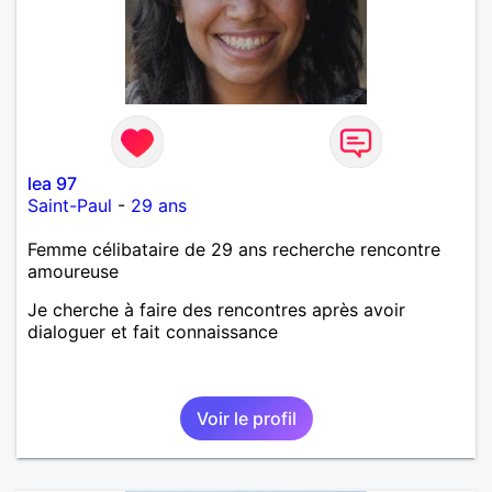
lea 97
Saint-Paul
-
29 ans
Femme célibataire de 29 ans recherche rencontre
amoureuse
Je cherche à faire des rencontres après avoir
dialoguer et fait connaissance
Voir le profil