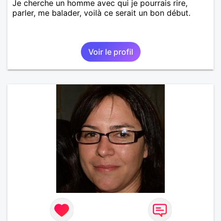
Je cherche un homme avec qui je pourrais rire,
parler, me balader, voilà ce serait un bon début.
Voir le profil