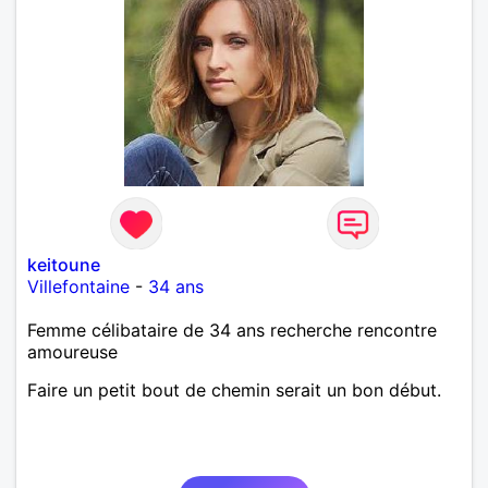
keitoune
Villefontaine
-
34 ans
Femme célibataire de 34 ans recherche rencontre
amoureuse
Faire un petit bout de chemin serait un bon début.