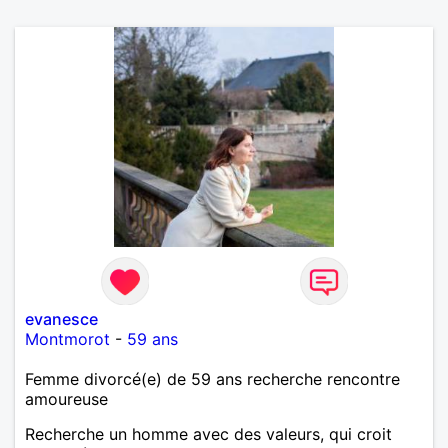
evanesce
Montmorot
-
59 ans
Femme divorcé(e) de 59 ans recherche rencontre
amoureuse
Recherche un homme avec des valeurs, qui croit