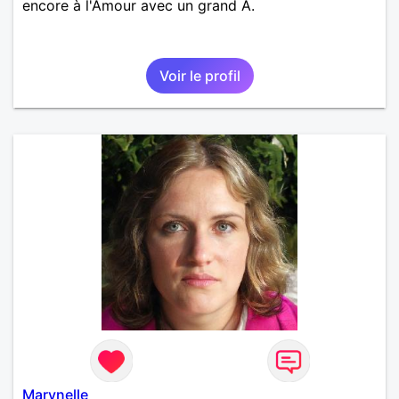
encore à l'Amour avec un grand A.
Voir le profil
Marynelle