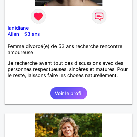
lanidiane
Allan
-
53 ans
Femme divorcé(e) de 53 ans recherche rencontre
amoureuse
Je recherche avant tout des discussions avec des
personnes respectueuses, sincères et matures. Pour
le reste, laissons faire les choses naturellement.
Voir le profil