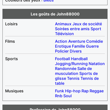
Les goûts de John88000
Loisirs
Animaux
Jeux de société
Soirées entre amis
Sport
Télévision
Films
Action
Aventure
Comédie
Erotique
Famille
Guerre
Policier
Divers
Sports
Football
Handball
Jogging/Running
Natation
Randonnée
Salle de
musculation
Sports de
glisse
Tennis
Tennis de
table
Musiques
Funk
Hip-hop
Rap
Reggae
Rnb
Soul
Profession de John88000