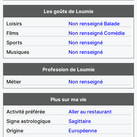
Les goûts de Loumie
Loisirs
Non renseigné
Balade
Films
Non renseigné
Comédie
Sports
Non renseigné
Musiques
Non renseigné
Profession de Loumie
Métier
Non renseigné
Plus sur ma vie
Activité préférée
Aller au restaurant
Signe astrologique
Sagittaire
Origine
Européenne