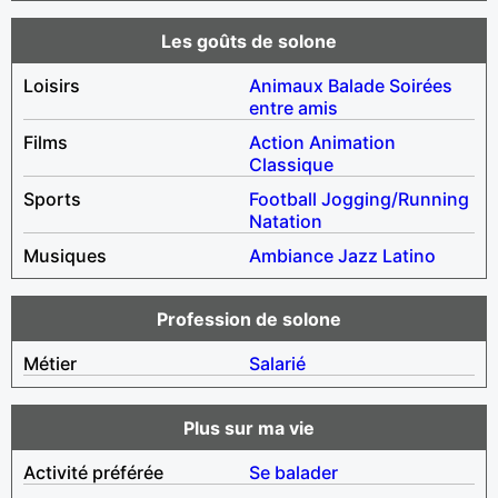
Les goûts de solone
Loisirs
Animaux
Balade
Soirées
entre amis
Films
Action
Animation
Classique
Sports
Football
Jogging/Running
Natation
Musiques
Ambiance
Jazz
Latino
Profession de solone
Métier
Salarié
Plus sur ma vie
Activité préférée
Se balader