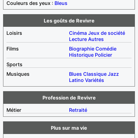
Couleurs des yeux :
Bleus
Les goûts de Revivre
Loisirs
Cinéma
Jeux de société
Lecture
Autres
Films
Biographie
Comédie
Historique
Policier
Sports
Musiques
Blues
Classique
Jazz
Latino
Variétés
Profession de Revivre
Métier
Retraité
Plus sur ma vie