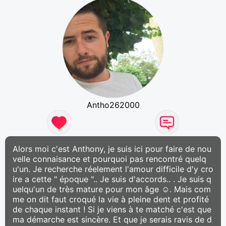
Antho262000
Alors moi c'est Anthony, je suis ici pour faire de nou
velle connaisance et pourquoi pas rencontré quelq
u'un. Je recherche réelement l'amour difficile d'y cro
ire a cette " époque ".. Je suis d'accords.. . Je suis q
uelqu'un de très mature pour mon âge ☺. Mais com
me on dit faut croqué la vie à pleine dent et profité
de chaque instant ! Si je viens à te matché c'est que
ma démarche est sincère. Et que je serais ravis de d