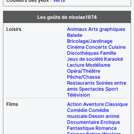
Les goûts de nicolas1974
Loisirs
Animaux
Arts graphiques
Balade
Bricolage/Jardinage
Cinéma
Concerts
Cuisine
Discothéques
Famille
Jeux de société
Karaoké
Lecture
Modélisme
Opéra/Théâtre
Pêche/Chasse
Restaurants
Soirées entre
amis
Spectacles
Sport
Télévision
Films
Action
Aventure
Classique
Comédie
Comédie
musicale
Dessin animé
Documentaire
Erotique
Fantastique
Romance
Science fiction
Western