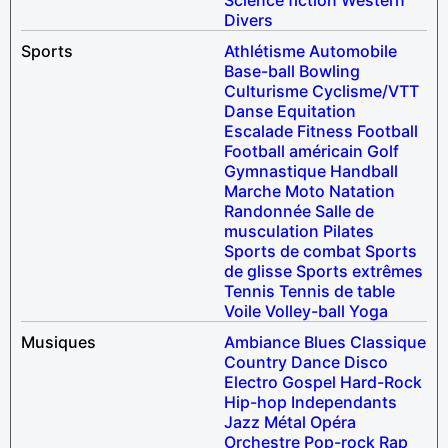
Divers
Sports
Athlétisme
Automobile
Base-ball
Bowling
Culturisme
Cyclisme/VTT
Danse
Equitation
Escalade
Fitness
Football
Football américain
Golf
Gymnastique
Handball
Marche
Moto
Natation
Randonnée
Salle de
musculation
Pilates
Sports de combat
Sports
de glisse
Sports extrêmes
Tennis
Tennis de table
Voile
Volley-ball
Yoga
Musiques
Ambiance
Blues
Classique
Country
Dance
Disco
Electro
Gospel
Hard-Rock
Hip-hop
Independants
Jazz
Métal
Opéra
Orchestre
Pop-rock
Rap